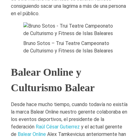
F
F
u
consiguiendo sacar una lagrima a más de una persona
B
B
i
en el público.
B
B
T
B
B
e
a
a
a
Bruno Sotos – Trui Teatre Campeonato
l
l
t
de Culturismo y Fitness de Islas Baleares
e
e
r
a
a
e
Balear Online y
r
r
Culturismo Balear
e
e
s
s
–
–
Desde hace mucho tiempo, cuando todavía no existía
la marca Balear Online nuestro gerente colaboraba en
C
C
los eventos deportivos, el presidente de la
o
o
federación
Raúl César Gutierrez
y el actual gerente
p
p
de
Balear Online
Alex Tamkevicius anteriormente han