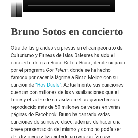
C
C
B
a
a
r
Bruno Sotos en concierto
m
m
u
p
p
n
Otra de las grandes sorpresas en el campeonato de
Culturismo y Fitness de Islas Baleares ha sido el
e
e
o
concierto de gran Bruno Sotos. Bruno, desde su paso
o
o
S
por el programa
Got Talent
, donde se ha hecho
n
n
o
famoso por sacar la lágrima a Risto Mejide con su
a
a
t
canción de
“Hoy Duele”
. Actualmente sus canciones
cuentan con millones de las visualizaciones que el
t
t
o
tema y el video de su visita en el programa ha sido
o
o
s
reproducido más de 50 millones de veces en varias
d
d
–
páginas de Facebook. Bruno ha cantado varias
e
e
T
canciones de su nuevo disco, además de hacer una
breve presentación del mismo y como no podía ser
I
I
r
de otra manera ha cantado su canción famosa