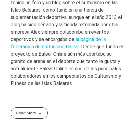
a
a
tenido un foro y un blog sobre el culturismo en las
Islas Baleares, como también una tienda de
C
C
suplementación deportiva, aunque en el año 2013 el
i
i
blog ha sido cerrado y la tienda retomada por otra
u
u
empresa Alex siempre colaboraba en eventos
t
t
deportivos y se encargaba de
la página de la
federación de culturismo Balear
. Desde que fundó el
a
a
proyecto de Balear Online aún más aportaba su
t
t
granito de arena en el deporte que tanto le gusta y
d
d
actualmente Balear Online es uno de los principales
e
e
colaboradores en los campeonatos de Culturismo y
Fitness de las Islas Baleares.
P
P
a
a
l
l
m
m
Read More
a
a