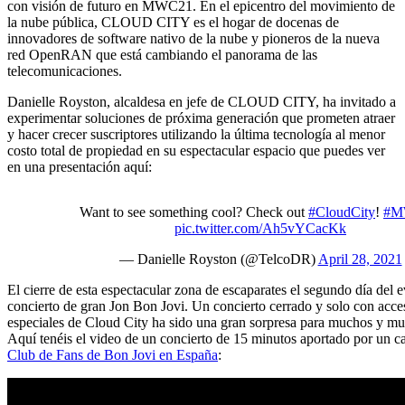
con visión de futuro en MWC21. En el epicentro del movimiento de
la nube pública, CLOUD CITY es el hogar de docenas de
innovadores de software nativo de la nube y pioneros de la nueva
red OpenRAN que está cambiando el panorama de las
telecomunicaciones.
Danielle Royston, alcaldesa en jefe de CLOUD CITY, ha invitado a
experimentar soluciones de próxima generación que prometen atraer
y hacer crecer suscriptores utilizando la última tecnología al menor
costo total de propiedad en su espectacular espacio que puedes ver
en una presentación aquí:
Want to see something cool? Check out
#CloudCity
!
#M
pic.twitter.com/Ah5vYCacKk
— Danielle Royston (@TelcoDR)
April 28, 2021
El cierre de esta espectacular zona de escaparates el segundo día del e
concierto de gran Jon Bon Jovi. Un concierto cerrado y solo con acce
especiales de Cloud City ha sido una gran sorpresa para muchos y mu
Aquí tenéis el video de un concierto de 15 minutos aportado por un c
Club de Fans de Bon Jovi en España
: