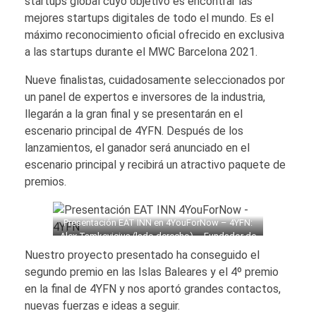
startups global cuyo objetivo es encontrar las
mejores startups digitales de todo el mundo. Es el
máximo reconocimiento oficial ofrecido en exclusiva
a las startups durante el MWC Barcelona 2021.
Nueve finalistas, cuidadosamente seleccionados por
un panel de expertos e inversores de la industria,
llegarán a la gran final y se presentarán en el
escenario principal de 4YFN. Después de los
lanzamientos, el ganador será anunciado en el
escenario principal y recibirá un atractivo paquete de
premios.
Presentación EAT INN en 4YouForNow – 4YFN:
Alex Tamkevicius (lado derecho) – Fundador de
Grupo Balear Online y CMO Freelance de EATINN,
Nuestro proyecto presentado ha conseguido el
a su lado Blanca Bartolamé y José Mª Peral –
segundo premio en las Islas Baleares y el 4º premio
Fundadores y CEO de EAT INN.
en la final de 4YFN y nos aportó grandes contactos,
nuevas fuerzas e ideas a seguir.